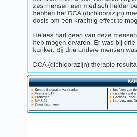
zes mensen een medisch helder beri
hebben het DCA (dichloorazijn) me
dosis om een krachtig effect te mo
Helaas had geen van deze mensen d
heb mogen ervaren. Er was bij drie
kanker. Bij drie andere mensen was 
DCA (dichloorazijn) therapie result
Ikzelf
Genezen, sinds 6 maanden gee
KAN
Drie andere mensen
Ken de 9 signalen van kanker
het falen van d
Vitamine B17
candida - wat is
Eerst beetje beter, dan weer ac
Probiotica
Gardasil - door
MMS 21
interview met Dr
Weer drie andere mensen
Doug Kaufmann
Geen enkel effect, kanker groe
Ondanks de hogere dosis van 90 mg
lichaamsgewicht die allen gebruiken